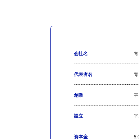
会社名
青
代表者名
青
創業
平
設立
平
資本金
5,