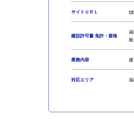
サイトＵＲＬ
ht
福
建設許可書 免許・資格
板
業務内容
建
対応エリア
福